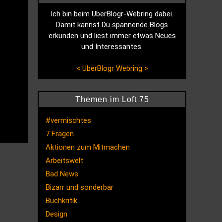
Ich bin beim UberBlogr-Webring dabei.
Damit kannst Du spannende Blogs
erkunden und liest immer etwas Neues
und Interessantes.
<
UberBlogr Webring
>
Themen im Loft 75
#vermischtes
7 Fragen
Aktionen zum Mitmachen
Arbeitswelt
Bad News
Bizarr und sonderbar
Buchkritik
Design