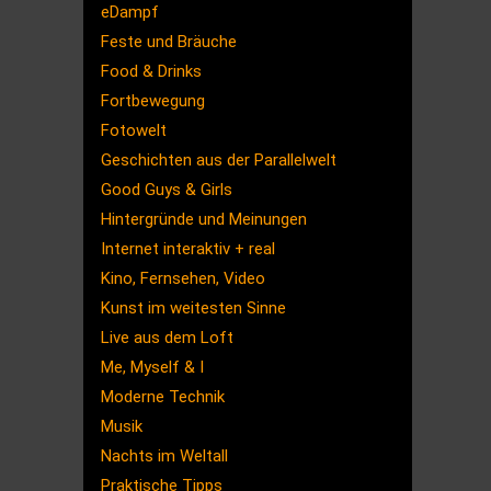
eDampf
Feste und Bräuche
Food & Drinks
Fortbewegung
Fotowelt
Geschichten aus der Parallelwelt
Good Guys & Girls
Hintergründe und Meinungen
Internet interaktiv + real
Kino, Fernsehen, Video
Kunst im weitesten Sinne
Live aus dem Loft
Me, Myself & I
Moderne Technik
Musik
Nachts im Weltall
Praktische Tipps