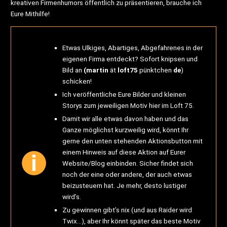
kreativen Firmenhumors öffentlich zu präsentieren, brauche ich
Eure Mithilfe!
Etwas Ulkiges, Abartiges, Abgefahrenes in der
eigenen Firma entdeckt? Sofort knipsen und
Bild an
(martin
ät
loft75
pünktchen
de
)
schicken!
Ich veröffentliche Eure Bilder und kleinen
Storys zum jeweiligen Motiv hier im Loft 75.
Damit wir alle etwas davon haben und das
Ganze möglichst kurzweilig wird, könnt Ihr
gerne den unten stehenden Aktionsbutton mit
einem Hinweis auf diese Aktion auf Eurer
Website/Blog einbinden. Sicher findet sich
noch der eine oder andere, der auch etwas
beizusteuern hat. Je mehr, desto lustiger
wird’s.
Zu gewinnen gibt’s nix (und aus Raider wird
Twix…), aber Ihr könnt später das beste Motiv